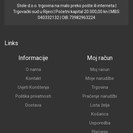
Stole d.o.o. trgovina na malo preko pošte ili interneta |
Trgovački sud u Rijeci | Početni kapital 20.000,00 kn | MBS:
040332132 | OIB:73982963224
Links
Informacije
Moj račun
O nama
Moj racun
Kontakt
Moje narudžbe
Uvjeti Korištenja
Trgovina
Politika privatnosti
Praćenje narudžbi
Dostava
Lista želja
Košarica
Usporedba
Plaćanje