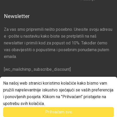
Newsletter
Za vas smo pripremili nešto posebno. Unesite svoju adresu
e -pošte u nastavku kako biste se pretplatili na naš
newslatter i primili kod za popust od 10%. Također ćemo
vas obavijestiti o popustima i posebnim ponudama putem
emaila.
[wc_mailchimp_subscribe_discount]
Pratite nas na društvenim mrežama
Na našoj web stranici koristimo kolačiće kako bismo vam
pružili najrelevantnije iskustvo sjećajući se vaših preferencija
Facebook
i ponovljenih posjeta. Klikom na "Prihvaćam" pristajete na
upotrebu svih kolačića.
Prihvaćam sve
©Croator Web Studio Izrada web stranica Rijeka