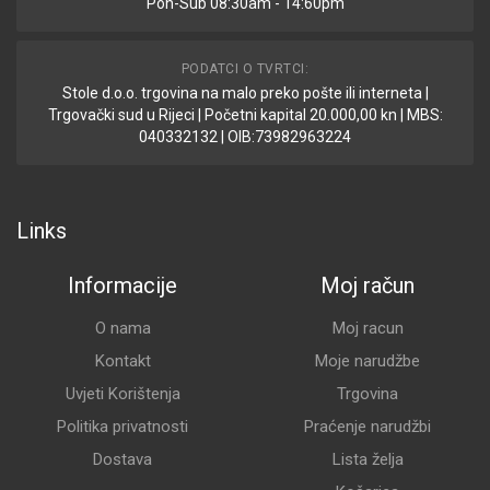
Pon-Sub 08:30am - 14:60pm
PODATCI O TVRTCI:
Stole d.o.o. trgovina na malo preko pošte ili interneta |
Trgovački sud u Rijeci | Početni kapital 20.000,00 kn | MBS:
040332132 | OIB:73982963224
Links
Informacije
Moj račun
O nama
Moj racun
Kontakt
Moje narudžbe
Uvjeti Korištenja
Trgovina
Politika privatnosti
Praćenje narudžbi
Dostava
Lista želja