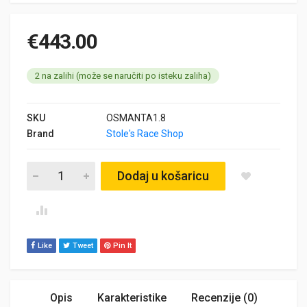
€
443.00
2 na zalihi (može se naručiti po isteku zaliha)
SKU
OSMANTA1.8
Brand
Stole's Race Shop
OPEL MANTA 1.8 ALUMINIUM OIL SUMP NEW VAUXHALL quant
Dodaj u košaricu
Like
Tweet
Pin It
Opis
Karakteristike
Recenzije (0)