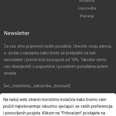
Košarica
Usporedba
Plaćanje
Newsletter
Za vas smo pripremili nešto posebno. Unesite svoju adresu
e -pošte u nastavku kako biste se pretplatili na naš
newslatter i primili kod za popust od 10%. Također ćemo
vas obavijestiti o popustima i posebnim ponudama putem
emaila.
[wc_mailchimp_subscribe_discount]
Pratite nas na društvenim mrežama
Na našoj web stranici koristimo kolačiće kako bismo vam
pružili najrelevantnije iskustvo sjećajući se vaših preferencija
Facebook
i ponovljenih posjeta. Klikom na "Prihvaćam" pristajete na