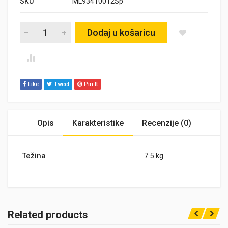
SKU
ML93410012Sp
Opel Kadett B, GT, Olympia A, Cadet A, B, C, Ascona A, B, Mant
Dodaj u košaricu
Like
Tweet
Pin It
Opis
Karakteristike
Recenzije (0)
Težina
7.5 kg
Related products