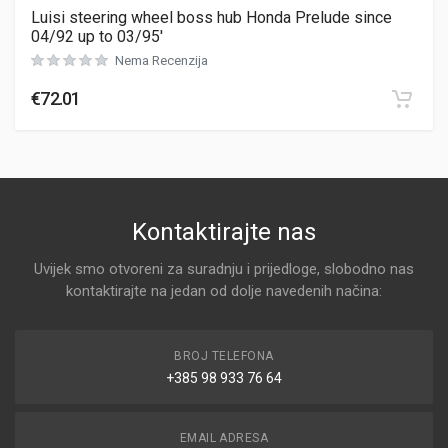
Luisi steering wheel boss hub Honda Prelude since
04/92 up to 03/95′
Nema Recenzija
€
72.01
Kontaktirajte nas
Uvijek smo otvoreni za suradnju i prijedloge, slobodno nas
kontaktirajte na jedan od dolje navedenih načina:
BROJ TELEFONA
+385 98 933 76 64
EMAIL ADRESA