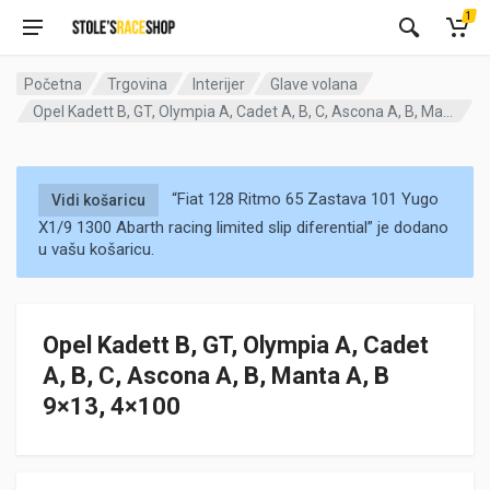
1
Početna
Trgovina
Interijer
Glave volana
Opel Kadett B, GT, Olympia A, Cadet A, B, C, Ascona A, B, Manta A, B 9×13, 4×100
“Fiat 128 Ritmo 65 Zastava 101 Yugo
Vidi košaricu
X1/9 1300 Abarth racing limited slip diferential” je dodano
u vašu košaricu.
Opel Kadett B, GT, Olympia A, Cadet
A, B, C, Ascona A, B, Manta A, B
9×13, 4×100