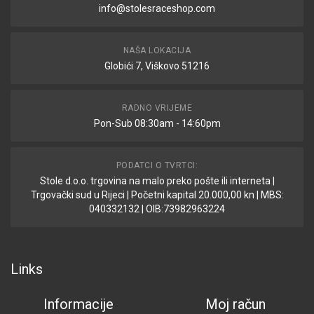
info@stolesraceshop.com
NAŠA LOKACIJA
Globići 7, Viškovo 51216
RADNO VRIJEME
Pon-Sub 08:30am - 14:60pm
PODATCI O TVRTCI:
Stole d.o.o. trgovina na malo preko pošte ili interneta |
Trgovački sud u Rijeci | Početni kapital 20.000,00 kn | MBS:
040332132 | OIB:73982963224
Links
Informacije
Moj račun