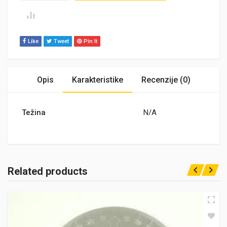
Like
Tweet
Pin It
Opis
Karakteristike
Recenzije (0)
Težina
N/A
Related products