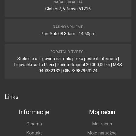
NAŠA LOKACIJA
Globići 7, Viškovo 51216
RADNO VRIJEME
Pon-Sub 08:30am - 14:60pm
PODATCI O TVRTCI:
Stole d.o.o. trgovina na malo preko pošte ili interneta |
Trgovački sud u Rijeci | Početni kapital 20.000,00 kn | MBS:
040332132 | OIB:73982963224
Links
Informacije
Moj račun
O nama
Moj racun
Kontakt
Moje narudžbe