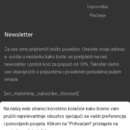
Usporedba
Plaćanje
Newsletter
Za vas smo pripremili nešto posebno. Unesite svoju adresu
e -pošte u nastavku kako biste se pretplatili na naš
newslatter i primili kod za popust od 10%. Također ćemo
vas obavijestiti o popustima i posebnim ponudama putem
emaila.
[wc_mailchimp_subscribe_discount]
Pratite nas na društvenim mrežama
Na našoj web stranici koristimo kolačiće kako bismo vam
pružili najrelevantnije iskustvo sjećajući se vaših preferencija
Facebook
i ponovljenih posjeta. Klikom na "Prihvaćam" pristajete na