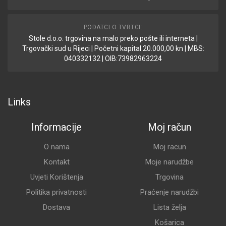
PODATCI O TVRTCI:
Stole d.o.o. trgovina na malo preko pošte ili interneta |
Trgovački sud u Rijeci | Početni kapital 20.000,00 kn | MBS:
040332132 | OIB:73982963224
Links
Informacije
Moj račun
O nama
Moj racun
Kontakt
Moje narudžbe
Uvjeti Korištenja
Trgovina
Politika privatnosti
Praćenje narudžbi
Dostava
Lista želja
Košarica