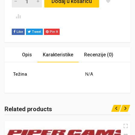
Dodaj u košaricu
Like
Tweet
Pin It
Opis
Karakteristike
Recenzije (0)
Težina
N/A
Related products