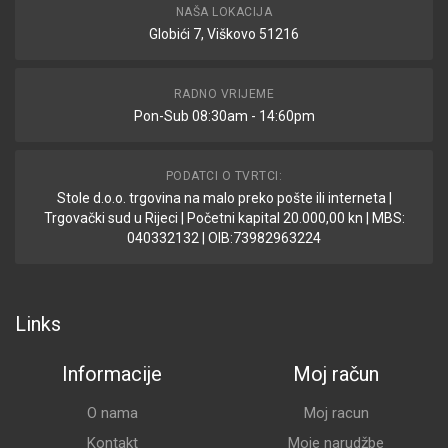
NAŠA LOKACIJA
Globići 7, Viškovo 51216
RADNO VRIJEME
Pon-Sub 08:30am - 14:60pm
PODATCI O TVRTCI:
Stole d.o.o. trgovina na malo preko pošte ili interneta |
Trgovački sud u Rijeci | Početni kapital 20.000,00 kn | MBS:
040332132 | OIB:73982963224
Links
Informacije
Moj račun
O nama
Moj racun
Kontakt
Moje narudžbe