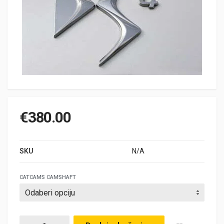
€
380.00
SKU
N/A
CATCAMS CAMSHAFT
CatCams, Citroen / Peugeot, Visa GTI BX 15 / BX 16 / ZX / Xa